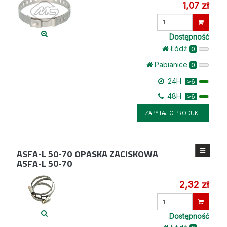
1,07 zł
Wprowadź
ilość
Dostępność
Łódż
0
Pabianice
0
24H
>6
48H
>6
ZAPYTAJ O PRODUKT
ASFA-L 50-70
OPASKA ZACISKOWA
ASFA-L 50-70
2,32 zł
Wprowadź
ilość
Dostępność