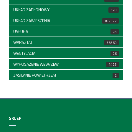
UKŁAD ZAPŁONOWY
120
UKŁAD ZAWIESZENIA
102127
USŁUGA
28
WARSZTAT
33860
WENTYLACJA
26
WYPOSAŻENIE WEW/ZEW
1425
ZASILANIE POWIETRZEM
2
SKLEP