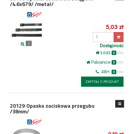
/4.6x679/ /metal/
5,03 zł
Wprowadź
ilość
2
Dostępność
Łódż
0
Pabianice
0
48H
0
ZAPYTAJ O PRODUKT
20129
Opaska zaciskowa przegubu
/38mm/