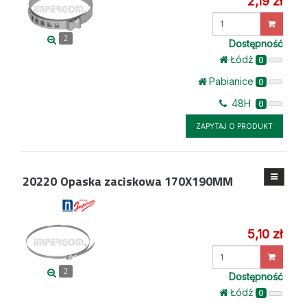
2,19 zł
Wprowadź
ilość
2
Dostępność
Łódż
0
Pabianice
0
48H
0
ZAPYTAJ O PRODUKT
20220
Opaska zaciskowa 170X190MM
5,10 zł
Wprowadź
ilość
2
Dostępność
Łódż
0