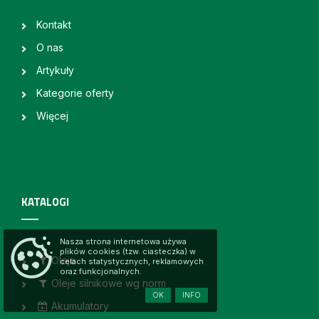
Kontakt
O nas
Artykuły
Kategorie oferty
Więcej
KATALOGI
Nasza strona internetowa używa
plików cookies (tzw. ciasteczka) w
Oleje
celach statystycznych, reklamowych
oraz funkcjonalnych.
Oleje silnikowe wg norm
OK
INFO
Akumulatory