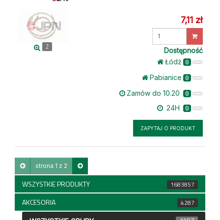
7,11 zł
Wprowadź
ilość
2
Dostępność
Łódż
0
Pabianice
0
Zamów do 10.20
0
24H
0
ZAPYTAJ O PRODUKT
strona 1 z 2
WSZYSTKIE PRODUKTY
1683857
AKCESORIA
4287