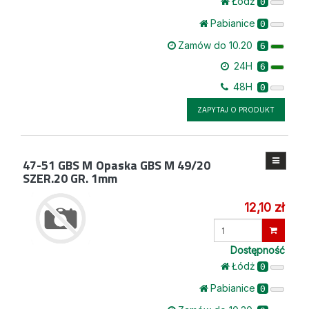
Łódż
0
Pabianice
0
Zamów do 10.20
6
24H
6
48H
0
ZAPYTAJ O PRODUKT
47-51 GBS M
Opaska GBS M 49/20
SZER.20 GR. 1mm
12,10 zł
Wprowadź
ilość
Dostępność
Łódż
0
Pabianice
0