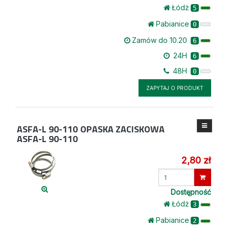
Łódż
5
Pabianice
0
Zamów do 10.20
6
24H
6
48H
0
ZAPYTAJ O PRODUKT
ASFA-L 90-110
OPASKA ZACISKOWA
ASFA-L 90-110
2,80 zł
Wprowadź
ilość
Dostępność
Łódż
3
Pabianice
2