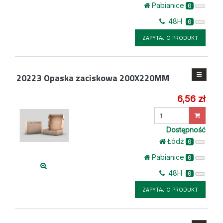
Pabianice
0
48H
0
ZAPYTAJ O PRODUKT
20223
Opaska zaciskowa 200X220MM
6,56 zł
Wprowadź
ilość
Dostępność
Łódż
0
Pabianice
0
48H
0
ZAPYTAJ O PRODUKT