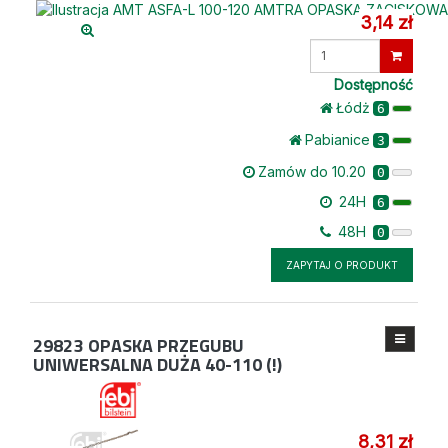
3,14 zł
Wprowadź
ilość
Dostępność
Łódż
6
Pabianice
3
Zamów do 10.20
0
24H
6
48H
0
ZAPYTAJ O PRODUKT
29823
OPASKA PRZEGUBU
UNIWERSALNA DUŻA 40-110 (!)
8,31 zł