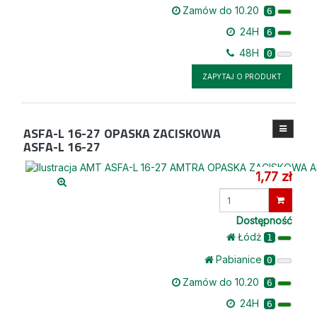
Zamów do 10.20
6
24H
6
48H
0
ZAPYTAJ O PRODUKT
ASFA-L 16-27
OPASKA ZACISKOWA
ASFA-L 16-27
1,77 zł
Wprowadź
ilość
Dostępność
Łódż
1
Pabianice
0
Zamów do 10.20
6
24H
6