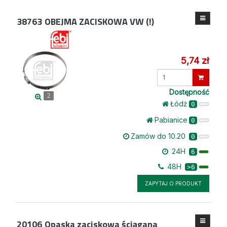
38763
OBEJMA ZACISKOWA VW (!)
5,74 zł
Wprowadź
ilość
Dostępność
2
Łódż
0
Pabianice
0
Zamów do 10.20
0
24H
6
48H
>6
ZAPYTAJ O PRODUKT
20106
Opaska zaciskowa ściągana