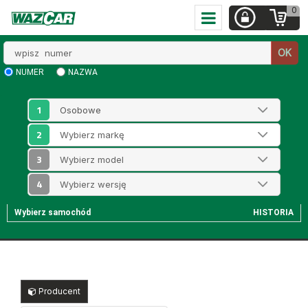
0
Wpisz
OK
numer
NUMER
NAZWA
1
2
3
4
Wybierz samochód
HISTORIA
Producent