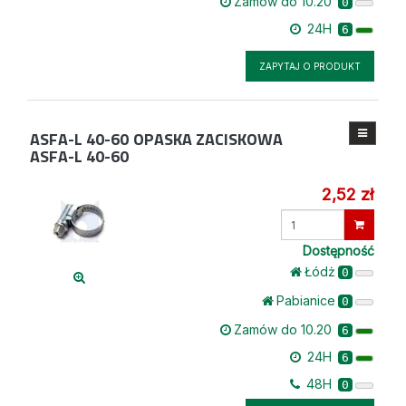
Zamów do 10.20
0
24H
6
ZAPYTAJ O PRODUKT
ASFA-L 40-60
OPASKA ZACISKOWA
ASFA-L 40-60
2,52 zł
Wprowadź
ilość
Dostępność
Łódż
0
Pabianice
0
Zamów do 10.20
6
24H
6
48H
0