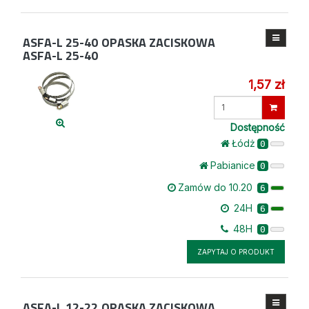
ASFA-L 25-40
OPASKA ZACISKOWA
ASFA-L 25-40
1,57 zł
Wprowadź
ilość
Dostępność
Łódż
0
Pabianice
0
Zamów do 10.20
6
24H
6
48H
0
ZAPYTAJ O PRODUKT
ASFA-L 12-22
OPASKA ZACISKOWA