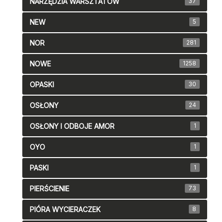
NARZĘDZIA WARSZTATOW
37
NEW
5
NOR
281
NOWE
1258
OPASKI
30
OSŁONY
24
OSŁONY I ODBOJE AMOR
1
OYO
1
PASKI
1
PIERŚCIENIE
73
PIÓRA WYCIERACZEK
8