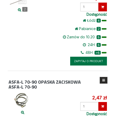
Wprowadź
ilość
2
Dostępność
Łódż
4
Pabianice
2
Zamów do 10.20
6
24H
6
48H
>6
ZAPYTAJ O PRODUKT
ASFA-L 70-90
OPASKA ZACISKOWA
ASFA-L 70-90
2,47 zł
Wprowadź
ilość
Dostępność