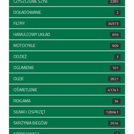
CZYSZCZENIE SZYB
2285
DOŁADOWANIE
2
FILTRY
34973
HAMULCOWY UKŁAD
656
MOTOCYKLE
909
ODZIEŻ
3
OGUMIENIE
101
OLEJE
2821
OŚWIETLENIE
41741
REKLAMA
34
SILNIKI I OSPRZĘT
128641
SKRZYNIA BIEGÓW
2614
SPRYSKIWACZ