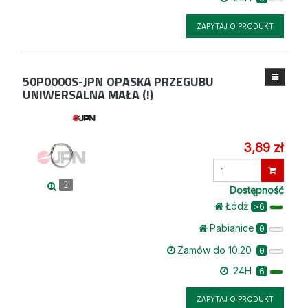
ZAPYTAJ O PRODUKT
50P0000S-JPN
OPASKA PRZEGUBU
UNIWERSALNA MAŁA (!)
3,89 zł
Wprowadź
ilość
2
Dostępność
Łódż
>6
Pabianice
0
Zamów do 10.20
0
24H
6
ZAPYTAJ O PRODUKT