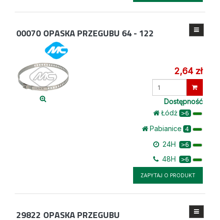
00070
OPASKA PRZEGUBU 64 - 122
2,64 zł
Wprowadź
ilość
Dostępność
Łódż
>6
Pabianice
4
24H
>6
48H
>6
ZAPYTAJ O PRODUKT
29822
OPASKA PRZEGUBU