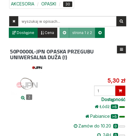
AKCESORIA
OPASKI
30
Wyszukaj
w
opisach
Dostępne
Cena
strona 1 z 2
50P0000L-JPN
OPASKA PRZEGUBU
UNIWERSALNA DUŻA (!)
5,30 zł
Wprowadź
ilość
2
Dostępność
Łódż
>6
Pabianice
>6
Zamów do 10.20
0
24H
0