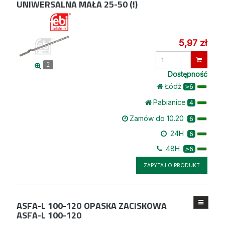
UNIWERSALNA MAŁA 25-50 (!)
5,97 zł
Wprowadź
ilość
2
Dostępność
Łódż
>6
Pabianice
4
Zamów do 10.20
6
24H
6
48H
>6
ZAPYTAJ O PRODUKT
ASFA-L 100-120
OPASKA ZACISKOWA
ASFA-L 100-120