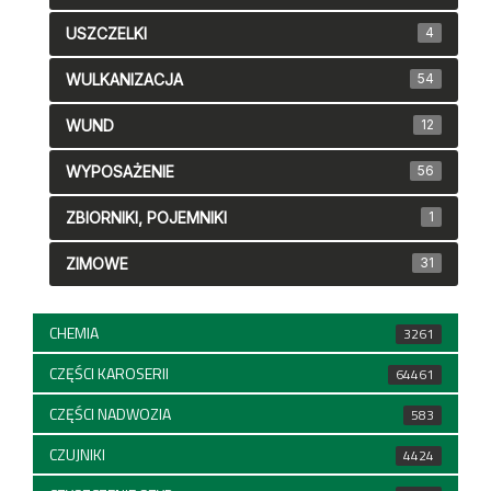
USZCZELKI
4
WULKANIZACJA
54
WUND
12
WYPOSAŻENIE
56
ZBIORNIKI, POJEMNIKI
1
ZIMOWE
31
CHEMIA
3261
CZĘŚCI KAROSERII
64461
CZĘŚCI NADWOZIA
583
CZUJNIKI
4424