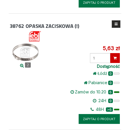
ZAPYTAJ O PRODUKT
38762
OPASKA ZACISKOWA (!)
5,63 zł
Wprowadź
ilość
2
Dostępność
Łódż
0
Pabianice
0
Zamów do 10.20
6
24H
0
48H
>6
ZAPYTAJ O PRODUKT