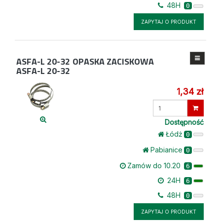
48H
0
ZAPYTAJ O PRODUKT
ASFA-L 20-32
OPASKA ZACISKOWA
ASFA-L 20-32
1,34 zł
Wprowadź
ilość
Dostępność
Łódż
0
Pabianice
0
Zamów do 10.20
6
24H
6
48H
0
ZAPYTAJ O PRODUKT