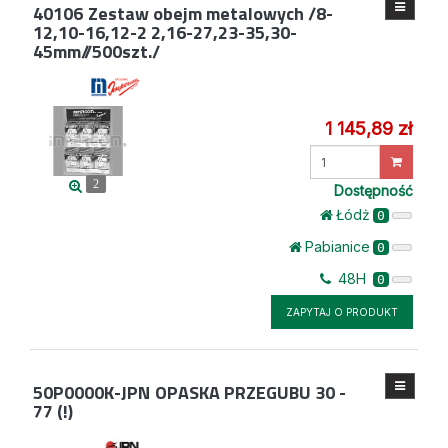
40106
Zestaw obejm metalowych /8-
12,10-16,12-2 2,16-27,23-35,30-
45mm//500szt./
1 145,89 zł
Wprowadź
ilość
2
Dostępność
Łódż
0
Pabianice
0
48H
0
ZAPYTAJ O PRODUKT
50P0000K-JPN
OPASKA PRZEGUBU 30 -
77 (!)