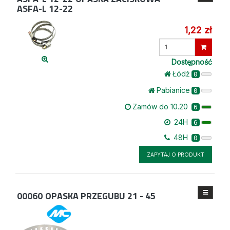
ASFA-L 12-22
1,22 zł
Wprowadź
ilość
Dostępność
Łódż
0
Pabianice
0
Zamów do 10.20
6
24H
6
48H
0
ZAPYTAJ O PRODUKT
00060
OPASKA PRZEGUBU 21 - 45