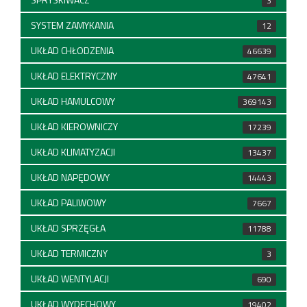
3
SYSTEM ZAMYKANIA
12
UKŁAD CHŁODZENIA
46639
UKŁAD ELEKTRYCZNY
47641
UKŁAD HAMULCOWY
369143
UKŁAD KIEROWNICZY
17239
UKŁAD KLIMATYZACJI
13437
UKŁAD NAPĘDOWY
14443
UKŁAD PALIWOWY
7667
UKŁAD SPRZĘGŁA
11788
UKŁAD TERMICZNY
3
UKŁAD WENTYLACJI
690
UKŁAD WYDECHOWY
19402