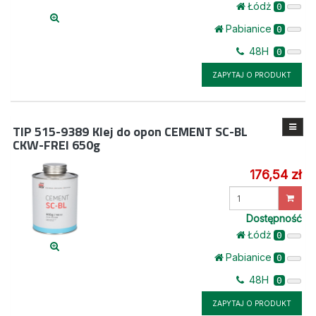
Łódż
0
Pabianice
0
48H
0
ZAPYTAJ O PRODUKT
TIP 515-9389
Klej do opon CEMENT SC-BL
CKW-FREI 650g
176,54 zł
Wprowadź
ilość
Dostępność
Łódż
0
Pabianice
0
48H
0
ZAPYTAJ O PRODUKT