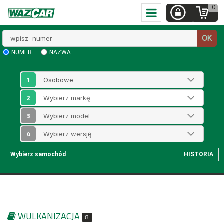
0
Wpisz
OK
numer
NUMER
NAZWA
1
2
3
4
Wybierz samochód
HISTORIA
WULKANIZACJA
8