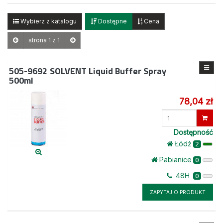
Wybierz z katalogu
Dostępne
Cena
strona 1 z 1
505-9692
SOLVENT Liquid Buffer Spray
500ml
78,04 zł
Wprowadź
ilość
Dostępność
Łódż
2
Pabianice
0
48H
0
ZAPYTAJ O PRODUKT