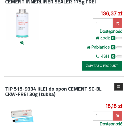
CEMENT INNERLINER SEALER 175g FREI
136,37 zł
Wprowadź
ilość
Dostępność
Łódż
0
Pabianice
0
48H
0
ZAPYTAJ O PRODUKT
TIP 515-9334
KLEJ do opon CEMENT SC-BL
CKW-FREI 30g (tubka)
18,18 zł
Wprowadź
ilość
Dostępność