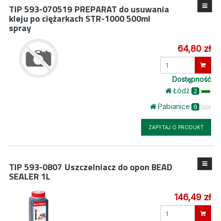
TIP 593-070519
PREPARAT do usuwania
kleju po ciężarkach STR-1000 500ml
spray
64,80 zł
Wprowadź
ilość
Dostępność
Łódż
2
Pabianice
0
ZAPYTAJ O PRODUKT
TIP 593-0807
Uszczelniacz do opon BEAD
SEALER 1L
146,49 zł
Wprowadź
ilość