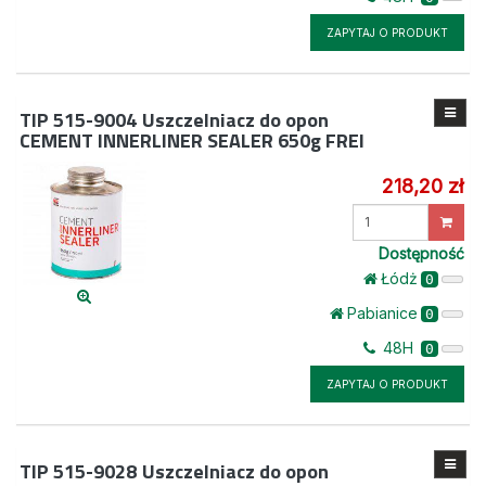
ZAPYTAJ O PRODUKT
TIP 515-9004
Uszczelniacz do opon
CEMENT INNERLINER SEALER 650g FREI
218,20 zł
Wprowadź
ilość
Dostępność
Łódż
0
Pabianice
0
48H
0
ZAPYTAJ O PRODUKT
TIP 515-9028
Uszczelniacz do opon