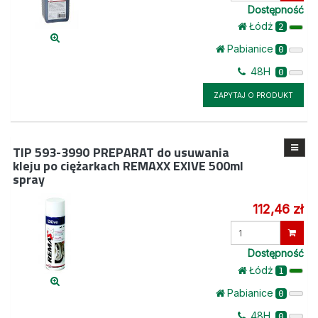
Dostępność
Łódż
2
Pabianice
0
48H
0
ZAPYTAJ O PRODUKT
TIP 593-3990
PREPARAT do usuwania
kleju po ciężarkach REMAXX EXIVE 500ml
spray
112,46 zł
Wprowadź
ilość
Dostępność
Łódż
1
Pabianice
0
48H
0