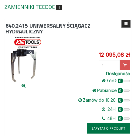
ZAMIENNIKI TECDOC
1
640.2415
UNIWERSALNY ŚCIĄGACZ
HYDRAULICZNY
12 095,08 zł
Wprowadź
ilość
Dostępność
Łódż
0
Pabianice
0
Zamów do 10.20
0
24H
0
48H
0
ZAPYTAJ O PRODUKT