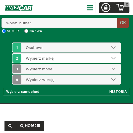
0
Wpisz
OK
numer
NUMER
NAZWA
1
2
3
4
Wybierz samochód
HISTORIA
HO16215