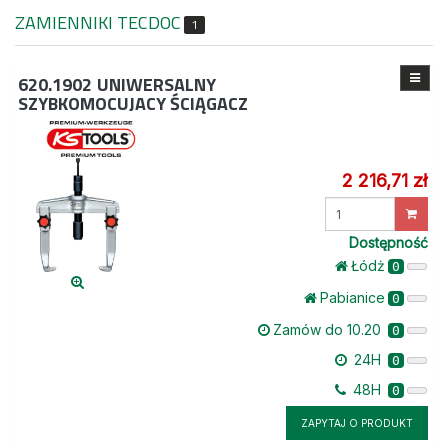
ZAMIENNIKI TECDOC
1
620.1902
UNIWERSALNY
SZYBKOMOCUJACY ŚCIĄGACZ
2 216,71 zł
Wprowadź
ilość
Dostępność
Łódż
0
Pabianice
0
Zamów do 10.20
0
24H
0
48H
0
ZAPYTAJ O PRODUKT