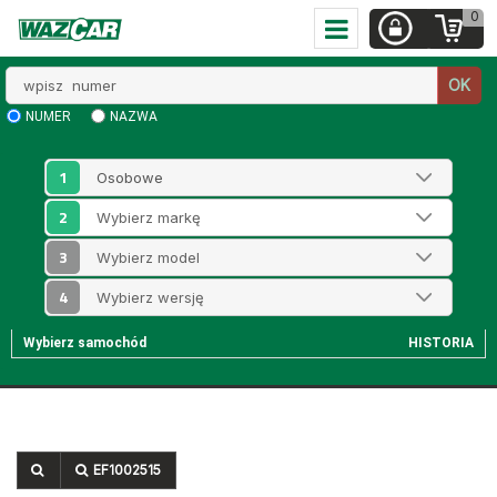
0
Wpisz
OK
numer
NUMER
NAZWA
1
2
3
4
Wybierz samochód
HISTORIA
EF1002515