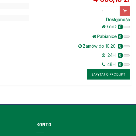
Wprowadź
ilość
Dostępność
Łódż
0
Pabianice
0
Zamów do 10.20
0
24H
0
48H
0
ZAPYTAJ O PRODUKT
KONTO