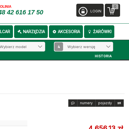
0
FOLINIA
48 42 616 17 50
LOGIN
LCAR
NARZĘDZIA
AKCESORIA
ŻARÓWKI
4
HISTORIA
numery
pojazdy
4 656,13 zł