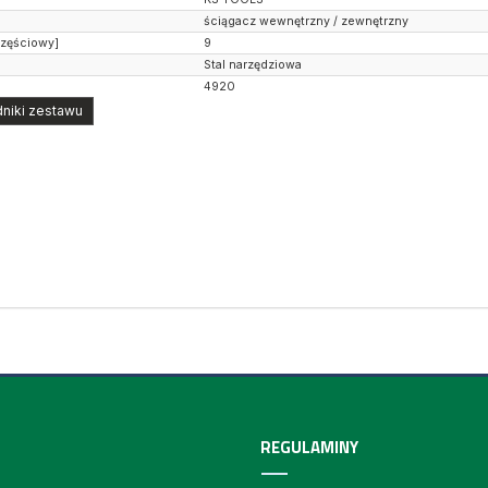
ściągacz wewnętrzny / zewnętrzny
częściowy]
9
Stal narzędziowa
4920
niki zestawu
REGULAMINY