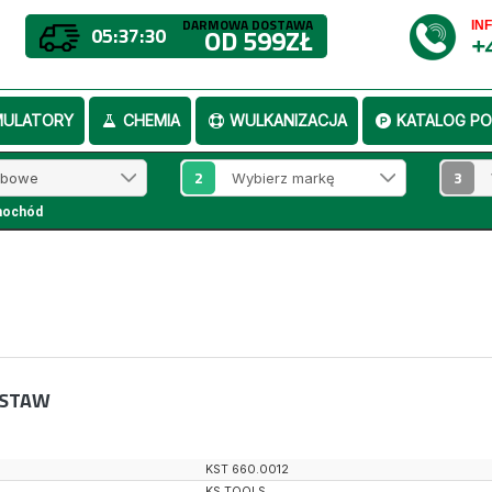
DARMOWA DOSTAWA
IN
05:37:30
OD 599ZŁ
+
MULATORY
CHEMIA
WULKANIZACJA
KATALOG PO
2
3
mochód
ESTAW
KST 660.0012
KS TOOLS