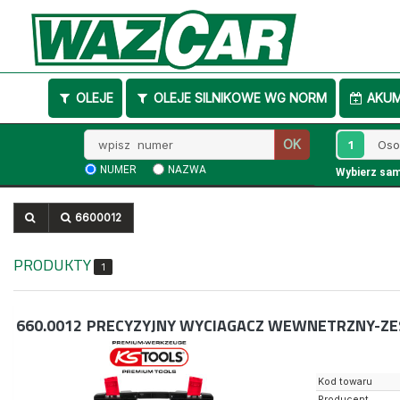
OLEJE
OLEJE SILNIKOWE WG NORM
AKU
Wpisz
1
OK
numer
NUMER
NAZWA
Wybierz sa
6600012
PRODUKTY
1
660.0012
PRECYZYJNY WYCIAGACZ WEWNETRZNY-Z
Kod towaru
Producent