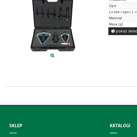
Opis
Liczba części [-
Materiał
Masa [g]
pokaż skład
SKLEP
KATALOGI