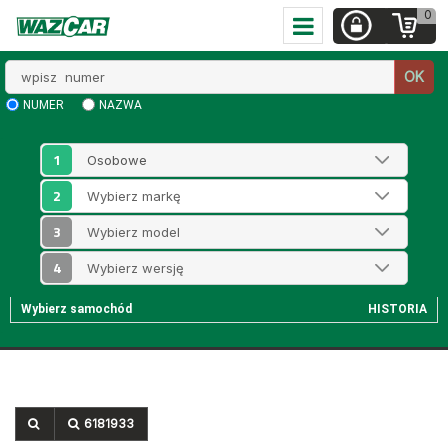
0
Wpisz
OK
numer
NUMER
NAZWA
1
2
3
4
Wybierz samochód
HISTORIA
6181933