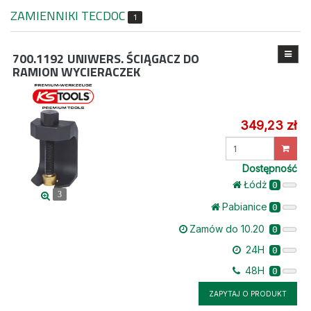
ZAMIENNIKI TECDOC
1
700.1192
UNIWERS. ŚCIĄGACZ DO
RAMION WYCIERACZEK
349,23 zł
Wprowadź
ilość
Dostępność
Łódż
0
3
Pabianice
0
Zamów do 10.20
0
24H
0
48H
0
ZAPYTAJ O PRODUKT